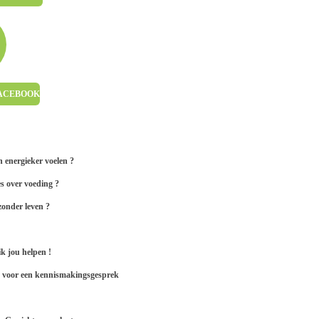
FACEBOOK
 en energieker voelen ?
es over voeding ?
ezonder leven ?
k jou helpen !
ij voor een kennismakingsgesprek