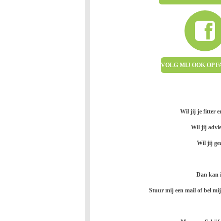
VOLG MIJ OOK OP 
Wil jij je fitter
Wil jij advi
Wil jij g
Dan kan i
Stuur mij een mail of bel m