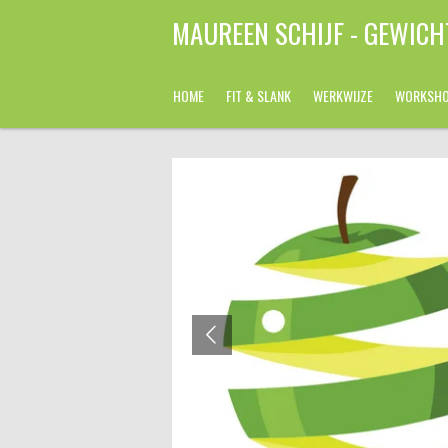
Ga
MAUREEN SCHIJF - GEWIC
direct
naar
de
HOME
FIT & SLANK
WERKWIJZE
WORKSH
hoofdinhoud