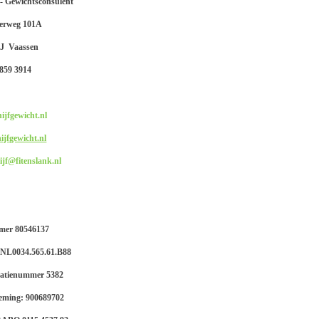
 - Gewichtsconsulent
erweg 101A
J Vaassen
859 3914
ijfgewicht.nl
ijfgewicht.nl
ijf@fitenslank.nl
mer 80546137
L0034.565.61.B88
atienummer 5382
ming: 900689702