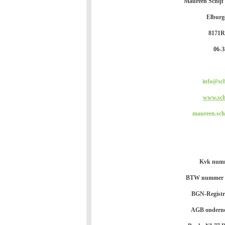
Maureen Schijf
Elburg
8171R
06-3
info@sch
www.sch
maureen.sch
Kvk num
BTW nummer N
BGN-Registr
AGB onderne